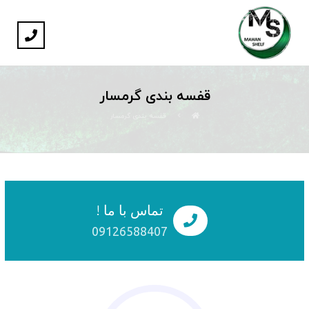
قفسه بندی گرمسار
قفسه بندی گرمسار
تماس با ما !
09126588407