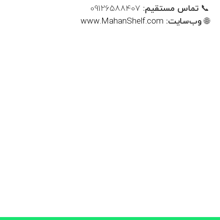
📞
تماس مستقیم:
09126588407
🌐
وب‌سایت:
www.MahanShelf.com